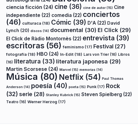
cine
(36)
ciencia ficción
(24)
Cine
cine de autor
(15)
conciertos
independiente
(22)
comedia
(22)
(46)
Cómic
(39)
D'A
(22)
David
culturaca
(18)
documental
(30)
El Click
(29)
Lynch
(20)
discos
(14)
entrevista
(39)
El Click de Ràdio Montornès
(22)
escritoras
(56)
Festival
(27)
feminismo
(17)
HBO
(24)
fotografía
(18)
In-Edit
(18)
Lars von Trier
(16)
Libros
literatura
(33)
literatura japonesa
(29)
(16)
Martin Scorsese
(24)
Marvel
(15)
memorias
(14)
Música
(80)
Netflix
(54)
Paul Thomas
poesía
(40)
Rock
Punk
(17)
poeta
(15)
Anderson
(14)
(32)
serie
(28)
Steven Spielberg
(22)
Stanley Kubrick
(15)
Teatro
(16)
Werner Herzog
(17)