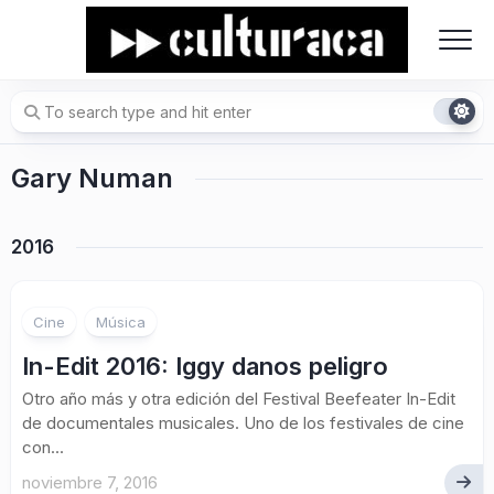
Skip
to
content
Gary Numan
2016
Cine
Música
In-Edit 2016: Iggy danos peligro
Otro año más y otra edición del Festival Beefeater In-Edit
de documentales musicales. Uno de los festivales de cine
con...
noviembre 7, 2016