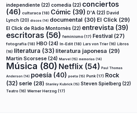
conciertos
independiente
(22)
comedia
(22)
(46)
Cómic
(39)
D'A
(22)
David
culturaca
(18)
documental
(30)
El Click
(29)
Lynch
(20)
discos
(14)
entrevista
(39)
El Click de Ràdio Montornès
(22)
escritoras
(56)
Festival
(27)
feminismo
(17)
HBO
(24)
fotografía
(18)
In-Edit
(18)
Lars von Trier
(16)
Libros
literatura
(33)
literatura japonesa
(29)
(16)
Martin Scorsese
(24)
Marvel
(15)
memorias
(14)
Música
(80)
Netflix
(54)
Paul Thomas
poesía
(40)
Rock
Punk
(17)
poeta
(15)
Anderson
(14)
(32)
serie
(28)
Steven Spielberg
(22)
Stanley Kubrick
(15)
Teatro
(16)
Werner Herzog
(17)