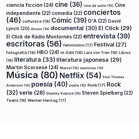
cine
(36)
ciencia ficción
(24)
Cine
cine de autor
(15)
conciertos
independiente
(22)
comedia
(22)
(46)
Cómic
(39)
D'A
(22)
David
culturaca
(18)
documental
(30)
El Click
(29)
Lynch
(20)
discos
(14)
entrevista
(39)
El Click de Ràdio Montornès
(22)
escritoras
(56)
Festival
(27)
feminismo
(17)
HBO
(24)
fotografía
(18)
In-Edit
(18)
Lars von Trier
(16)
Libros
literatura
(33)
literatura japonesa
(29)
(16)
Martin Scorsese
(24)
Marvel
(15)
memorias
(14)
Música
(80)
Netflix
(54)
Paul Thomas
poesía
(40)
Rock
Punk
(17)
poeta
(15)
Anderson
(14)
(32)
serie
(28)
Steven Spielberg
(22)
Stanley Kubrick
(15)
Teatro
(16)
Werner Herzog
(17)