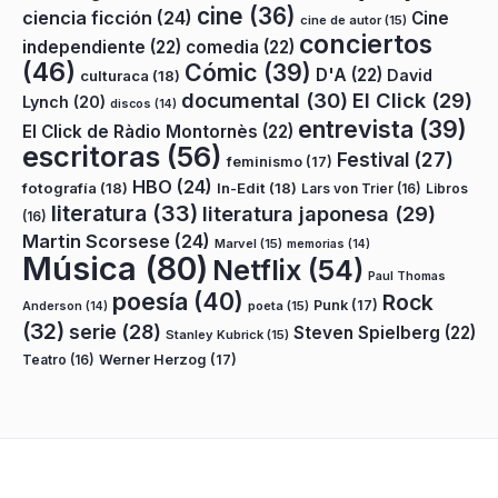
cine
(36)
ciencia ficción
(24)
Cine
cine de autor
(15)
conciertos
independiente
(22)
comedia
(22)
(46)
Cómic
(39)
D'A
(22)
David
culturaca
(18)
documental
(30)
El Click
(29)
Lynch
(20)
discos
(14)
entrevista
(39)
El Click de Ràdio Montornès
(22)
escritoras
(56)
Festival
(27)
feminismo
(17)
HBO
(24)
fotografía
(18)
In-Edit
(18)
Lars von Trier
(16)
Libros
literatura
(33)
literatura japonesa
(29)
(16)
Martin Scorsese
(24)
Marvel
(15)
memorias
(14)
Música
(80)
Netflix
(54)
Paul Thomas
poesía
(40)
Rock
Punk
(17)
poeta
(15)
Anderson
(14)
(32)
serie
(28)
Steven Spielberg
(22)
Stanley Kubrick
(15)
Teatro
(16)
Werner Herzog
(17)