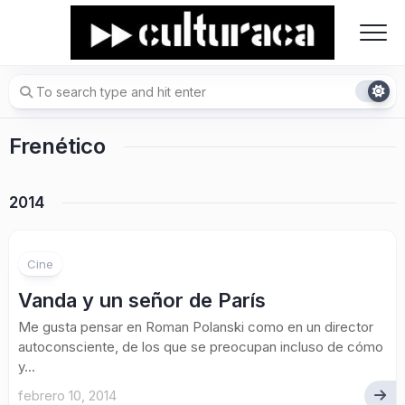
Skip
to
content
Frenético
2014
Cine
Vanda y un señor de París
Me gusta pensar en Roman Polanski como en un director
autoconsciente, de los que se preocupan incluso de cómo
y...
febrero 10, 2014