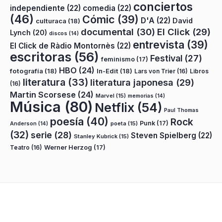
conciertos
independiente
(22)
comedia
(22)
(46)
Cómic
(39)
D'A
(22)
David
culturaca
(18)
documental
(30)
El Click
(29)
Lynch
(20)
discos
(14)
entrevista
(39)
El Click de Ràdio Montornès
(22)
escritoras
(56)
Festival
(27)
feminismo
(17)
HBO
(24)
fotografía
(18)
In-Edit
(18)
Lars von Trier
(16)
Libros
literatura
(33)
literatura japonesa
(29)
(16)
Martin Scorsese
(24)
Marvel
(15)
memorias
(14)
Música
(80)
Netflix
(54)
Paul Thomas
poesía
(40)
Rock
Punk
(17)
poeta
(15)
Anderson
(14)
(32)
serie
(28)
Steven Spielberg
(22)
Stanley Kubrick
(15)
Teatro
(16)
Werner Herzog
(17)