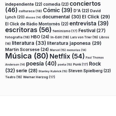
conciertos
independiente
(22)
comedia
(22)
(46)
Cómic
(39)
D'A
(22)
David
culturaca
(18)
documental
(30)
El Click
(29)
Lynch
(20)
discos
(14)
entrevista
(39)
El Click de Ràdio Montornès
(22)
escritoras
(56)
Festival
(27)
feminismo
(17)
HBO
(24)
fotografía
(18)
In-Edit
(18)
Lars von Trier
(16)
Libros
literatura
(33)
literatura japonesa
(29)
(16)
Martin Scorsese
(24)
Marvel
(15)
memorias
(14)
Música
(80)
Netflix
(54)
Paul Thomas
poesía
(40)
Rock
Punk
(17)
poeta
(15)
Anderson
(14)
(32)
serie
(28)
Steven Spielberg
(22)
Stanley Kubrick
(15)
Teatro
(16)
Werner Herzog
(17)