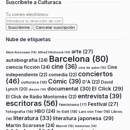
Suscríbete a Culturaca
Tu correo electrónico:
Nube de etiquetas
arte
(27)
Akira Kurosawa
(14)
Alfred Hitchcock
(14)
Barcelona
(80)
autobiografía
(24)
cine
(36)
ciencia ficción
(24)
Cine
cine de autor
(15)
conciertos
independiente
(22)
comedia
(22)
(46)
Cómic
(39)
D'A
(22)
David
culturaca
(18)
documental
(30)
El Click
(29)
Lynch
(20)
discos
(14)
entrevista
(39)
El Click de Ràdio Montornès
(22)
escritoras
(56)
Festival
(27)
feminismo
(17)
HBO
(24)
fotografía
(18)
In-Edit
(18)
Lars von Trier
(16)
Libros
literatura
(33)
literatura japonesa
(29)
(16)
Martin Scorsese
(24)
Marvel
(15)
memorias
(14)