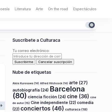
oesía
Literatura
Arte
On the road
Espectáculos
Suscríbete a Culturaca
Tu correo electrónico:
Nube de etiquetas
arte
(27)
Akira Kurosawa
(14)
Alfred Hitchcock
(14)
Barcelona
autobiografía
(24)
(80)
cine
(36)
ciencia ficción
(24)
cine
Cine independiente
(22)
comedia
de autor
(15)
conciertos
(46)
(22)
culturaca
(18)