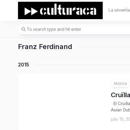
Skip
to
La simetría
content
Franz Ferdinand
2015
Música
Cruïll
El Cruïll
Asian Dub
julio 15, 2