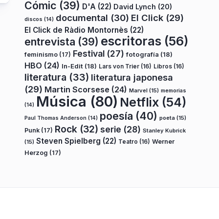
Cómic
(39)
D'A
(22)
David Lynch
(20)
documental
(30)
El Click
(29)
discos
(14)
El Click de Ràdio Montornès
(22)
escritoras
(56)
entrevista
(39)
Festival
(27)
fotografía
(18)
feminismo
(17)
HBO
(24)
In-Edit
(18)
Lars von Trier
(16)
Libros
(16)
literatura
(33)
literatura japonesa
(29)
Martin Scorsese
(24)
Marvel
(15)
memorias
Música
(80)
Netflix
(54)
(14)
poesía
(40)
poeta
(15)
Paul Thomas Anderson
(14)
Rock
(32)
serie
(28)
Punk
(17)
Stanley Kubrick
Steven Spielberg
(22)
Teatro
(16)
Werner
(15)
Herzog
(17)