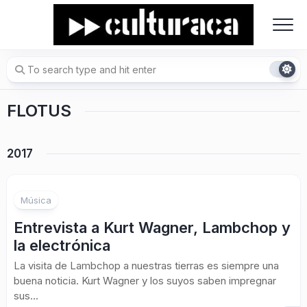
Skip
to
content
FLOTUS
2017
Música
Entrevista a Kurt Wagner, Lambchop y
la electrónica
La visita de Lambchop a nuestras tierras es siempre una
buena noticia. Kurt Wagner y los suyos saben impregnar
sus...