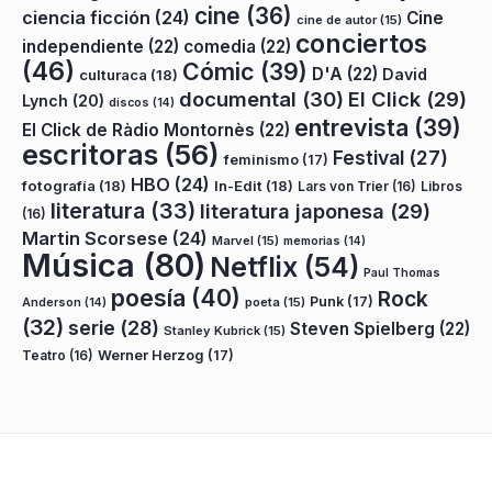
cine
(36)
ciencia ficción
(24)
Cine
cine de autor
(15)
conciertos
independiente
(22)
comedia
(22)
(46)
Cómic
(39)
D'A
(22)
David
culturaca
(18)
documental
(30)
El Click
(29)
Lynch
(20)
discos
(14)
entrevista
(39)
El Click de Ràdio Montornès
(22)
escritoras
(56)
Festival
(27)
feminismo
(17)
HBO
(24)
fotografía
(18)
In-Edit
(18)
Lars von Trier
(16)
Libros
literatura
(33)
literatura japonesa
(29)
(16)
Martin Scorsese
(24)
Marvel
(15)
memorias
(14)
Música
(80)
Netflix
(54)
Paul Thomas
poesía
(40)
Rock
Punk
(17)
poeta
(15)
Anderson
(14)
(32)
serie
(28)
Steven Spielberg
(22)
Stanley Kubrick
(15)
Teatro
(16)
Werner Herzog
(17)