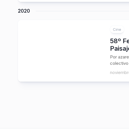
2020
Cine
58º Fe
Paisaj
Por azare
colectivo 
noviembr