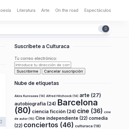
oesía
Literatura
Arte
On the road
Espectáculos
Suscríbete a Culturaca
Tu correo electrónico:
Nube de etiquetas
arte
(27)
Akira Kurosawa
(14)
Alfred Hitchcock
(14)
Barcelona
autobiografía
(24)
(80)
cine
(36)
ciencia ficción
(24)
cine
Cine independiente
(22)
comedia
de autor
(15)
conciertos
(46)
(22)
culturaca
(18)