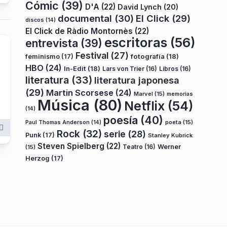
Cómic
(39)
D'A
(22)
David Lynch
(20)
documental
(30)
El Click
(29)
discos
(14)
El Click de Ràdio Montornès
(22)
escritoras
(56)
entrevista
(39)
Festival
(27)
fotografía
(18)
feminismo
(17)
HBO
(24)
In-Edit
(18)
Lars von Trier
(16)
Libros
(16)
literatura
(33)
literatura japonesa
(29)
Martin Scorsese
(24)
Marvel
(15)
memorias
Música
(80)
Netflix
(54)
(14)
poesía
(40)
poeta
(15)
Paul Thomas Anderson
(14)
Rock
(32)
serie
(28)
Punk
(17)
Stanley Kubrick
Steven Spielberg
(22)
Teatro
(16)
Werner
(15)
Herzog
(17)