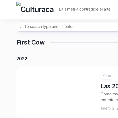
Skip
to
La simetría contradice el arte.
content
First Cow
2022
Cine
Las 20
Como cada
entente e
enero 2, 