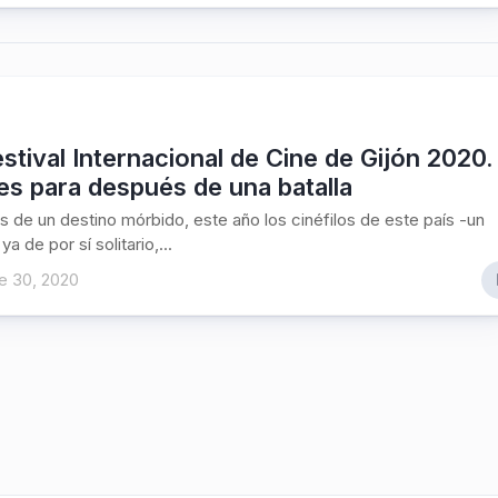
stival Internacional de Cine de Gijón 2020.
es para después de una batalla
s de un destino mórbido, este año los cinéfilos de este país -un
ya de por sí solitario,...
e 30, 2020