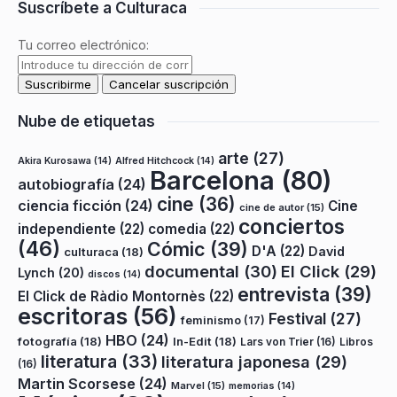
Suscríbete a Culturaca
Tu correo electrónico:
Nube de etiquetas
arte
(27)
Akira Kurosawa
(14)
Alfred Hitchcock
(14)
Barcelona
(80)
autobiografía
(24)
cine
(36)
ciencia ficción
(24)
Cine
cine de autor
(15)
conciertos
independiente
(22)
comedia
(22)
(46)
Cómic
(39)
D'A
(22)
David
culturaca
(18)
documental
(30)
El Click
(29)
Lynch
(20)
discos
(14)
entrevista
(39)
El Click de Ràdio Montornès
(22)
escritoras
(56)
Festival
(27)
feminismo
(17)
HBO
(24)
fotografía
(18)
In-Edit
(18)
Lars von Trier
(16)
Libros
literatura
(33)
literatura japonesa
(29)
(16)
Martin Scorsese
(24)
Marvel
(15)
memorias
(14)