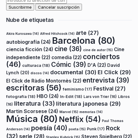
Nube de etiquetas
arte
(27)
Akira Kurosawa
(14)
Alfred Hitchcock
(14)
Barcelona
(80)
autobiografía
(24)
cine
(36)
ciencia ficción
(24)
Cine
cine de autor
(15)
conciertos
independiente
(22)
comedia
(22)
(46)
Cómic
(39)
D'A
(22)
David
culturaca
(18)
documental
(30)
El Click
(29)
Lynch
(20)
discos
(14)
entrevista
(39)
El Click de Ràdio Montornès
(22)
escritoras
(56)
Festival
(27)
feminismo
(17)
HBO
(24)
fotografía
(18)
In-Edit
(18)
Lars von Trier
(16)
Libros
literatura
(33)
literatura japonesa
(29)
(16)
Martin Scorsese
(24)
Marvel
(15)
memorias
(14)
Música
(80)
Netflix
(54)
Paul Thomas
poesía
(40)
Rock
Punk
(17)
poeta
(15)
Anderson
(14)
(32)
serie
(28)
Steven Spielberg
(22)
Stanley Kubrick
(15)