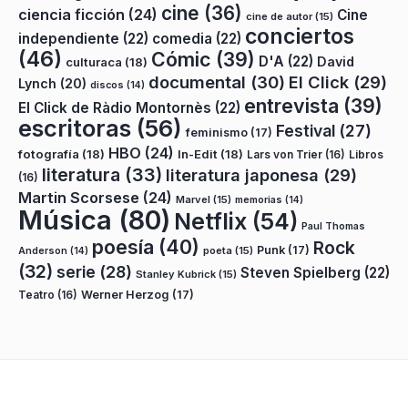
cine
(36)
ciencia ficción
(24)
Cine
cine de autor
(15)
conciertos
independiente
(22)
comedia
(22)
(46)
Cómic
(39)
D'A
(22)
David
culturaca
(18)
documental
(30)
El Click
(29)
Lynch
(20)
discos
(14)
entrevista
(39)
El Click de Ràdio Montornès
(22)
escritoras
(56)
Festival
(27)
feminismo
(17)
HBO
(24)
fotografía
(18)
In-Edit
(18)
Lars von Trier
(16)
Libros
literatura
(33)
literatura japonesa
(29)
(16)
Martin Scorsese
(24)
Marvel
(15)
memorias
(14)
Música
(80)
Netflix
(54)
Paul Thomas
poesía
(40)
Rock
Punk
(17)
poeta
(15)
Anderson
(14)
(32)
serie
(28)
Steven Spielberg
(22)
Stanley Kubrick
(15)
Teatro
(16)
Werner Herzog
(17)