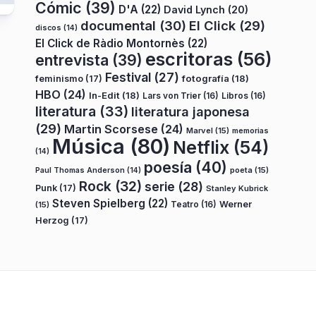
Cómic
(39)
D'A
(22)
David Lynch
(20)
documental
(30)
El Click
(29)
discos
(14)
El Click de Ràdio Montornès
(22)
escritoras
(56)
entrevista
(39)
Festival
(27)
fotografía
(18)
feminismo
(17)
HBO
(24)
In-Edit
(18)
Lars von Trier
(16)
Libros
(16)
literatura
(33)
literatura japonesa
(29)
Martin Scorsese
(24)
Marvel
(15)
memorias
Música
(80)
Netflix
(54)
(14)
poesía
(40)
poeta
(15)
Paul Thomas Anderson
(14)
Rock
(32)
serie
(28)
Punk
(17)
Stanley Kubrick
Steven Spielberg
(22)
Teatro
(16)
Werner
(15)
Herzog
(17)