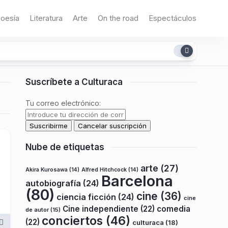
oesía
Literatura
Arte
On the road
Espectáculos
Suscríbete a Culturaca
Tu correo electrónico:
Nube de etiquetas
arte
(27)
Akira Kurosawa
(14)
Alfred Hitchcock
(14)
Barcelona
autobiografía
(24)
(80)
cine
(36)
ciencia ficción
(24)
cine
Cine independiente
(22)
comedia
de autor
(15)
conciertos
(46)
(22)
culturaca
(18)