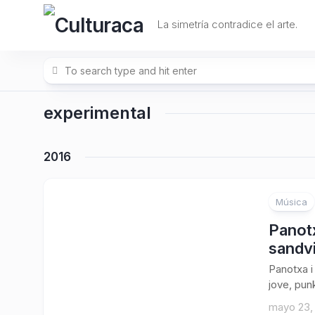
Skip
to
La simetría contradice el arte.
content
experimental
2016
Música
Panotx
sandv
Panotxa i
jove, pun
mayo 23,