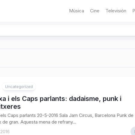
Música
Cine
Televisión
P
Uncategorized
a i els Caps parlants: dadaisme, punk i
itxeres
 els Caps parlants 20-5-2016 Sala Jam Circus, Barcelona Punk de
k de gran. Aquesta mena de refrany...
 2016