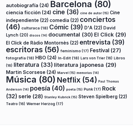
Barcelona
(80)
autobiografía
(24)
cine
(36)
ciencia ficción
(24)
Cine
cine de autor
(15)
conciertos
independiente
(22)
comedia
(22)
(46)
Cómic
(39)
D'A
(22)
David
culturaca
(18)
documental
(30)
El Click
(29)
Lynch
(20)
discos
(14)
entrevista
(39)
El Click de Ràdio Montornès
(22)
escritoras
(56)
Festival
(27)
feminismo
(17)
HBO
(24)
fotografía
(18)
In-Edit
(18)
Lars von Trier
(16)
Libros
literatura
(33)
literatura japonesa
(29)
(16)
Martin Scorsese
(24)
Marvel
(15)
memorias
(14)
Música
(80)
Netflix
(54)
Paul Thomas
poesía
(40)
Rock
Punk
(17)
poeta
(15)
Anderson
(14)
(32)
serie
(28)
Steven Spielberg
(22)
Stanley Kubrick
(15)
Teatro
(16)
Werner Herzog
(17)