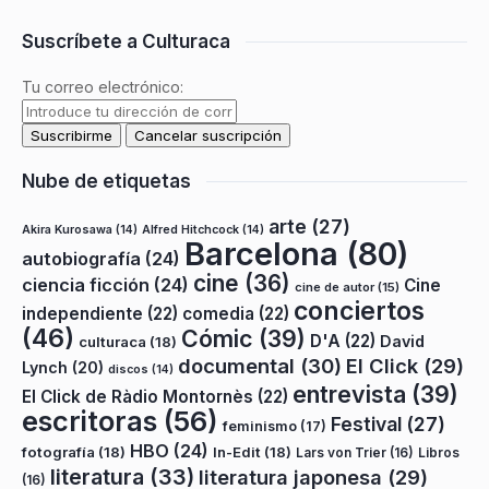
Suscríbete a Culturaca
Tu correo electrónico:
Nube de etiquetas
arte
(27)
Akira Kurosawa
(14)
Alfred Hitchcock
(14)
Barcelona
(80)
autobiografía
(24)
cine
(36)
ciencia ficción
(24)
Cine
cine de autor
(15)
conciertos
independiente
(22)
comedia
(22)
(46)
Cómic
(39)
D'A
(22)
David
culturaca
(18)
documental
(30)
El Click
(29)
Lynch
(20)
discos
(14)
entrevista
(39)
El Click de Ràdio Montornès
(22)
escritoras
(56)
Festival
(27)
feminismo
(17)
HBO
(24)
fotografía
(18)
In-Edit
(18)
Lars von Trier
(16)
Libros
literatura
(33)
literatura japonesa
(29)
(16)