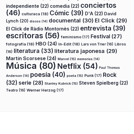
conciertos
independiente
(22)
comedia
(22)
(46)
Cómic
(39)
D'A
(22)
David
culturaca
(18)
documental
(30)
El Click
(29)
Lynch
(20)
discos
(14)
entrevista
(39)
El Click de Ràdio Montornès
(22)
escritoras
(56)
Festival
(27)
feminismo
(17)
HBO
(24)
fotografía
(18)
In-Edit
(18)
Lars von Trier
(16)
Libros
literatura
(33)
literatura japonesa
(29)
(16)
Martin Scorsese
(24)
Marvel
(15)
memorias
(14)
Música
(80)
Netflix
(54)
Paul Thomas
poesía
(40)
Rock
Punk
(17)
poeta
(15)
Anderson
(14)
(32)
serie
(28)
Steven Spielberg
(22)
Stanley Kubrick
(15)
Teatro
(16)
Werner Herzog
(17)