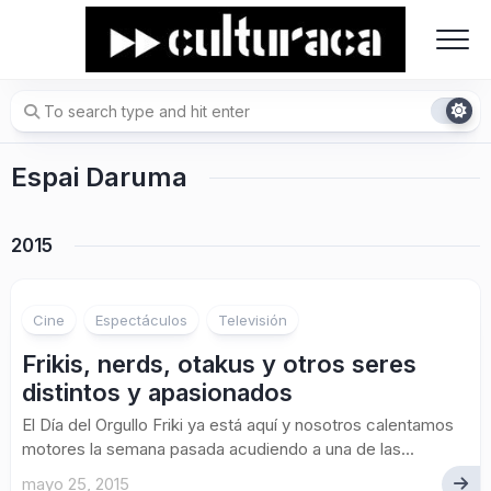
Skip
to
content
Espai Daruma
2015
1
Cine
Espectáculos
Televisión
Frikis, nerds, otakus y otros seres
distintos y apasionados
El Día del Orgullo Friki ya está aquí y nosotros calentamos
motores la semana pasada acudiendo a una de las...
mayo 25, 2015