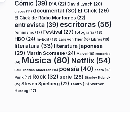
Cómic
(39)
D'A
(22)
David Lynch
(20)
documental
(30)
El Click
(29)
discos
(14)
El Click de Ràdio Montornès
(22)
escritoras
(56)
entrevista
(39)
Festival
(27)
fotografía
(18)
feminismo
(17)
HBO
(24)
In-Edit
(18)
Lars von Trier
(16)
Libros
(16)
literatura
(33)
literatura japonesa
(29)
Martin Scorsese
(24)
Marvel
(15)
memorias
Música
(80)
Netflix
(54)
(14)
poesía
(40)
poeta
(15)
Paul Thomas Anderson
(14)
Rock
(32)
serie
(28)
Punk
(17)
Stanley Kubrick
Steven Spielberg
(22)
Teatro
(16)
Werner
(15)
Herzog
(17)