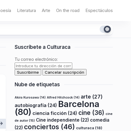
oesía
Literatura
Arte
On the road
Espectáculos
Suscríbete a Culturaca
Tu correo electrónico:
Nube de etiquetas
arte
(27)
Akira Kurosawa
(14)
Alfred Hitchcock
(14)
Barcelona
autobiografía
(24)
(80)
cine
(36)
ciencia ficción
(24)
cine
Cine independiente
(22)
comedia
de autor
(15)
conciertos
(46)
(22)
culturaca
(18)