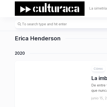
Skip
to
La simetría
content
Erica Henderson
2020
Cómic
1
La imb
De entre 
que nunca
junio 15, 