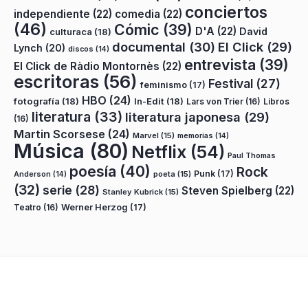
conciertos
independiente
(22)
comedia
(22)
(46)
Cómic
(39)
D'A
(22)
David
culturaca
(18)
documental
(30)
El Click
(29)
Lynch
(20)
discos
(14)
entrevista
(39)
El Click de Ràdio Montornès
(22)
escritoras
(56)
Festival
(27)
feminismo
(17)
HBO
(24)
fotografía
(18)
In-Edit
(18)
Lars von Trier
(16)
Libros
literatura
(33)
literatura japonesa
(29)
(16)
Martin Scorsese
(24)
Marvel
(15)
memorias
(14)
Música
(80)
Netflix
(54)
Paul Thomas
poesía
(40)
Rock
Punk
(17)
poeta
(15)
Anderson
(14)
(32)
serie
(28)
Steven Spielberg
(22)
Stanley Kubrick
(15)
Teatro
(16)
Werner Herzog
(17)