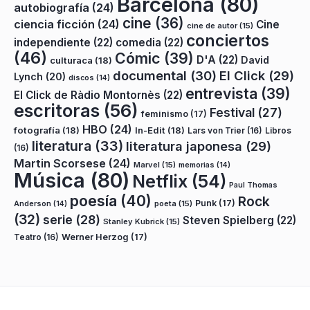
Barcelona
(80)
autobiografía
(24)
cine
(36)
ciencia ficción
(24)
Cine
cine de autor
(15)
conciertos
independiente
(22)
comedia
(22)
(46)
Cómic
(39)
D'A
(22)
David
culturaca
(18)
documental
(30)
El Click
(29)
Lynch
(20)
discos
(14)
entrevista
(39)
El Click de Ràdio Montornès
(22)
escritoras
(56)
Festival
(27)
feminismo
(17)
HBO
(24)
fotografía
(18)
In-Edit
(18)
Lars von Trier
(16)
Libros
literatura
(33)
literatura japonesa
(29)
(16)
Martin Scorsese
(24)
Marvel
(15)
memorias
(14)
Música
(80)
Netflix
(54)
Paul Thomas
poesía
(40)
Rock
Punk
(17)
poeta
(15)
Anderson
(14)
(32)
serie
(28)
Steven Spielberg
(22)
Stanley Kubrick
(15)
Teatro
(16)
Werner Herzog
(17)