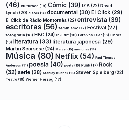
(46)
Cómic
(39)
D'A
(22)
David
culturaca
(18)
documental
(30)
El Click
(29)
Lynch
(20)
discos
(14)
entrevista
(39)
El Click de Ràdio Montornès
(22)
escritoras
(56)
Festival
(27)
feminismo
(17)
HBO
(24)
fotografía
(18)
In-Edit
(18)
Lars von Trier
(16)
Libros
literatura
(33)
literatura japonesa
(29)
(16)
Martin Scorsese
(24)
Marvel
(15)
memorias
(14)
Música
(80)
Netflix
(54)
Paul Thomas
poesía
(40)
Rock
Punk
(17)
poeta
(15)
Anderson
(14)
(32)
serie
(28)
Steven Spielberg
(22)
Stanley Kubrick
(15)
Teatro
(16)
Werner Herzog
(17)