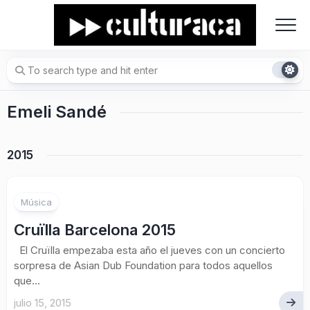
Skip
to
content
Emeli Sandé
2015
Música
Cruïlla Barcelona 2015
El Cruïlla empezaba esta año el jueves con un concierto
sorpresa de Asian Dub Foundation para todos aquellos
que...
julio 15, 2015