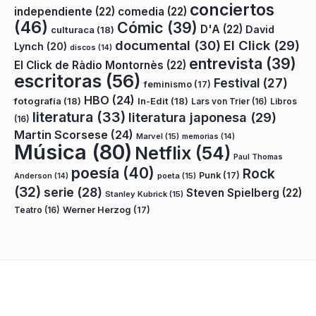
conciertos
independiente
(22)
comedia
(22)
(46)
Cómic
(39)
D'A
(22)
David
culturaca
(18)
documental
(30)
El Click
(29)
Lynch
(20)
discos
(14)
entrevista
(39)
El Click de Ràdio Montornès
(22)
escritoras
(56)
Festival
(27)
feminismo
(17)
HBO
(24)
fotografía
(18)
In-Edit
(18)
Lars von Trier
(16)
Libros
literatura
(33)
literatura japonesa
(29)
(16)
Martin Scorsese
(24)
Marvel
(15)
memorias
(14)
Música
(80)
Netflix
(54)
Paul Thomas
poesía
(40)
Rock
Punk
(17)
poeta
(15)
Anderson
(14)
(32)
serie
(28)
Steven Spielberg
(22)
Stanley Kubrick
(15)
Teatro
(16)
Werner Herzog
(17)