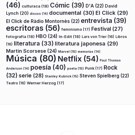
(46)
Cómic
(39)
D'A
(22)
David
culturaca
(18)
documental
(30)
El Click
(29)
Lynch
(20)
discos
(14)
entrevista
(39)
El Click de Ràdio Montornès
(22)
escritoras
(56)
Festival
(27)
feminismo
(17)
HBO
(24)
fotografía
(18)
In-Edit
(18)
Lars von Trier
(16)
Libros
literatura
(33)
literatura japonesa
(29)
(16)
Martin Scorsese
(24)
Marvel
(15)
memorias
(14)
Música
(80)
Netflix
(54)
Paul Thomas
poesía
(40)
Rock
Punk
(17)
poeta
(15)
Anderson
(14)
(32)
serie
(28)
Steven Spielberg
(22)
Stanley Kubrick
(15)
Teatro
(16)
Werner Herzog
(17)