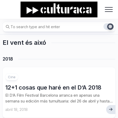
Skip
to
content
El vent és aixó
2018
Cine
12+1 cosas que haré en el D’A 2018
El D’A Film Festival Barcelona arranca en apenas una
semana su edición más tumultuaria: del 26 de abril y hasta...
abril 18, 2018