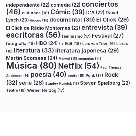
conciertos
independiente
(22)
comedia
(22)
(46)
Cómic
(39)
D'A
(22)
David
culturaca
(18)
documental
(30)
El Click
(29)
Lynch
(20)
discos
(14)
entrevista
(39)
El Click de Ràdio Montornès
(22)
escritoras
(56)
Festival
(27)
feminismo
(17)
HBO
(24)
fotografía
(18)
In-Edit
(18)
Lars von Trier
(16)
Libros
literatura
(33)
literatura japonesa
(29)
(16)
Martin Scorsese
(24)
Marvel
(15)
memorias
(14)
Música
(80)
Netflix
(54)
Paul Thomas
poesía
(40)
Rock
Punk
(17)
poeta
(15)
Anderson
(14)
(32)
serie
(28)
Steven Spielberg
(22)
Stanley Kubrick
(15)
Teatro
(16)
Werner Herzog
(17)