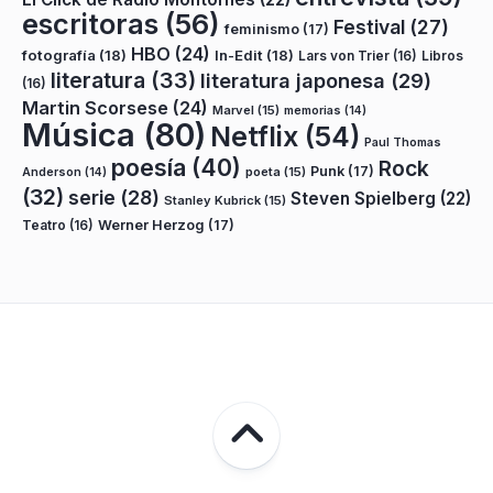
escritoras
(56)
Festival
(27)
feminismo
(17)
HBO
(24)
fotografía
(18)
In-Edit
(18)
Lars von Trier
(16)
Libros
literatura
(33)
literatura japonesa
(29)
(16)
Martin Scorsese
(24)
Marvel
(15)
memorias
(14)
Música
(80)
Netflix
(54)
Paul Thomas
poesía
(40)
Rock
Punk
(17)
poeta
(15)
Anderson
(14)
(32)
serie
(28)
Steven Spielberg
(22)
Stanley Kubrick
(15)
Teatro
(16)
Werner Herzog
(17)