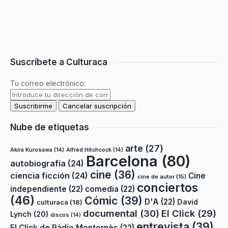
Suscríbete a Culturaca
Tu correo electrónico:
Nube de etiquetas
arte
(27)
Akira Kurosawa
(14)
Alfred Hitchcock
(14)
Barcelona
(80)
autobiografía
(24)
cine
(36)
ciencia ficción
(24)
Cine
cine de autor
(15)
conciertos
independiente
(22)
comedia
(22)
(46)
Cómic
(39)
D'A
(22)
David
culturaca
(18)
documental
(30)
El Click
(29)
Lynch
(20)
discos
(14)
entrevista
(39)
El Click de Ràdio Montornès
(22)