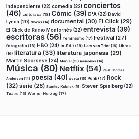
conciertos
independiente
(22)
comedia
(22)
(46)
Cómic
(39)
D'A
(22)
David
culturaca
(18)
documental
(30)
El Click
(29)
Lynch
(20)
discos
(14)
entrevista
(39)
El Click de Ràdio Montornès
(22)
escritoras
(56)
Festival
(27)
feminismo
(17)
HBO
(24)
fotografía
(18)
In-Edit
(18)
Lars von Trier
(16)
Libros
literatura
(33)
literatura japonesa
(29)
(16)
Martin Scorsese
(24)
Marvel
(15)
memorias
(14)
Música
(80)
Netflix
(54)
Paul Thomas
poesía
(40)
Rock
Punk
(17)
poeta
(15)
Anderson
(14)
(32)
serie
(28)
Steven Spielberg
(22)
Stanley Kubrick
(15)
Teatro
(16)
Werner Herzog
(17)