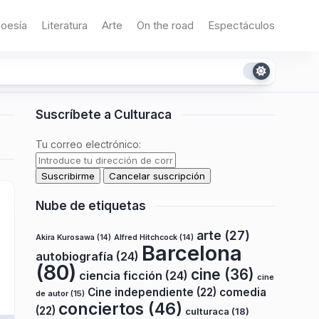
oesía
Literatura
Arte
On the road
Espectáculos
Suscríbete a Culturaca
Tu correo electrónico:
Nube de etiquetas
arte
(27)
Akira Kurosawa
(14)
Alfred Hitchcock
(14)
Barcelona
autobiografía
(24)
(80)
cine
(36)
ciencia ficción
(24)
cine
Cine independiente
(22)
comedia
de autor
(15)
conciertos
(46)
(22)
culturaca
(18)