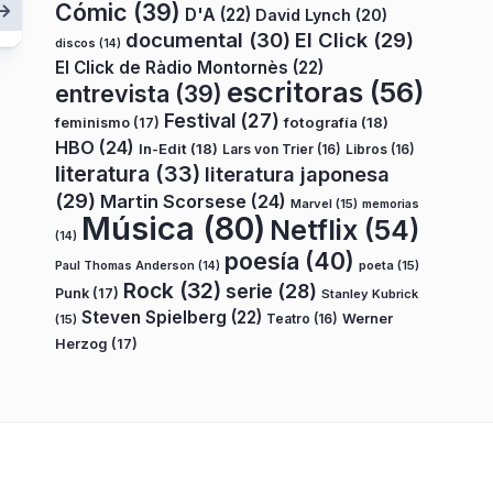
Cómic
(39)
D'A
(22)
David Lynch
(20)
documental
(30)
El Click
(29)
discos
(14)
El Click de Ràdio Montornès
(22)
escritoras
(56)
entrevista
(39)
Festival
(27)
fotografía
(18)
feminismo
(17)
HBO
(24)
In-Edit
(18)
Lars von Trier
(16)
Libros
(16)
literatura
(33)
literatura japonesa
(29)
Martin Scorsese
(24)
Marvel
(15)
memorias
Música
(80)
Netflix
(54)
(14)
poesía
(40)
poeta
(15)
Paul Thomas Anderson
(14)
Rock
(32)
serie
(28)
Punk
(17)
Stanley Kubrick
Steven Spielberg
(22)
Teatro
(16)
Werner
(15)
Herzog
(17)