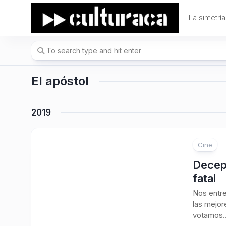
Skip
to
La simetría
content
El apóstol
2019
Cine
1
Decep
fatal
Nos entr
las mejor
votamos…