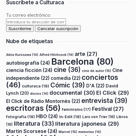
Suscríbete a Culturaca
Tu correo electrónico:
Nube de etiquetas
arte
(27)
Akira Kurosawa
(14)
Alfred Hitchcock
(14)
Barcelona
(80)
autobiografía
(24)
cine
(36)
ciencia ficción
(24)
Cine
cine de autor
(15)
conciertos
independiente
(22)
comedia
(22)
(46)
Cómic
(39)
D'A
(22)
David
culturaca
(18)
documental
(30)
El Click
(29)
Lynch
(20)
discos
(14)
entrevista
(39)
El Click de Ràdio Montornès
(22)
escritoras
(56)
Festival
(27)
feminismo
(17)
HBO
(24)
fotografía
(18)
In-Edit
(18)
Lars von Trier
(16)
Libros
literatura
(33)
literatura japonesa
(29)
(16)
Martin Scorsese
(24)
Marvel
(15)
memorias
(14)