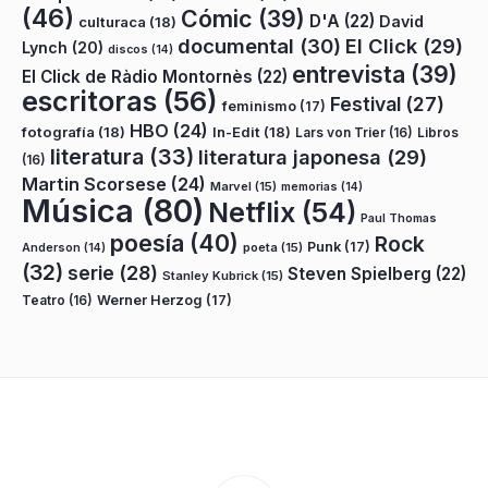
(46)
Cómic
(39)
D'A
(22)
David
culturaca
(18)
documental
(30)
El Click
(29)
Lynch
(20)
discos
(14)
entrevista
(39)
El Click de Ràdio Montornès
(22)
escritoras
(56)
Festival
(27)
feminismo
(17)
HBO
(24)
fotografía
(18)
In-Edit
(18)
Lars von Trier
(16)
Libros
literatura
(33)
literatura japonesa
(29)
(16)
Martin Scorsese
(24)
Marvel
(15)
memorias
(14)
Música
(80)
Netflix
(54)
Paul Thomas
poesía
(40)
Rock
Punk
(17)
poeta
(15)
Anderson
(14)
(32)
serie
(28)
Steven Spielberg
(22)
Stanley Kubrick
(15)
Teatro
(16)
Werner Herzog
(17)