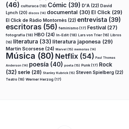
(46)
Cómic
(39)
D'A
(22)
David
culturaca
(18)
documental
(30)
El Click
(29)
Lynch
(20)
discos
(14)
entrevista
(39)
El Click de Ràdio Montornès
(22)
escritoras
(56)
Festival
(27)
feminismo
(17)
HBO
(24)
fotografía
(18)
In-Edit
(18)
Lars von Trier
(16)
Libros
literatura
(33)
literatura japonesa
(29)
(16)
Martin Scorsese
(24)
Marvel
(15)
memorias
(14)
Música
(80)
Netflix
(54)
Paul Thomas
poesía
(40)
Rock
Punk
(17)
poeta
(15)
Anderson
(14)
(32)
serie
(28)
Steven Spielberg
(22)
Stanley Kubrick
(15)
Teatro
(16)
Werner Herzog
(17)