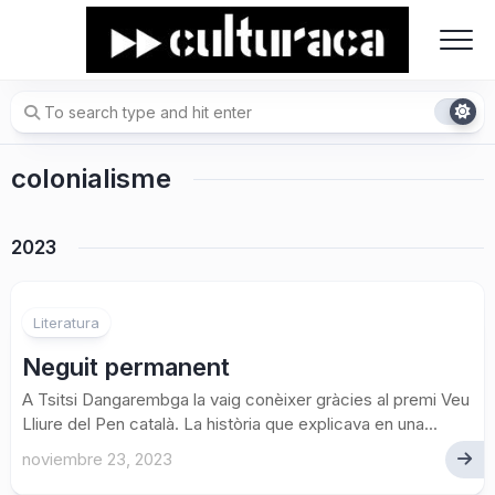
Skip
to
content
colonialisme
2023
1
Literatura
Neguit permanent
A Tsitsi Dangarembga la vaig conèixer gràcies al premi Veu
Lliure del Pen català. La història que explicava en una...
noviembre 23, 2023