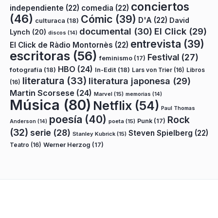
conciertos
independiente
(22)
comedia
(22)
(46)
Cómic
(39)
D'A
(22)
David
culturaca
(18)
documental
(30)
El Click
(29)
Lynch
(20)
discos
(14)
entrevista
(39)
El Click de Ràdio Montornès
(22)
escritoras
(56)
Festival
(27)
feminismo
(17)
HBO
(24)
fotografía
(18)
In-Edit
(18)
Lars von Trier
(16)
Libros
literatura
(33)
literatura japonesa
(29)
(16)
Martin Scorsese
(24)
Marvel
(15)
memorias
(14)
Música
(80)
Netflix
(54)
Paul Thomas
poesía
(40)
Rock
Punk
(17)
poeta
(15)
Anderson
(14)
(32)
serie
(28)
Steven Spielberg
(22)
Stanley Kubrick
(15)
Teatro
(16)
Werner Herzog
(17)