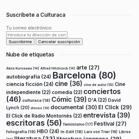
Suscríbete a Culturaca
Tu correo electrónico:
Nube de etiquetas
arte
(27)
Akira Kurosawa
(14)
Alfred Hitchcock
(14)
Barcelona
(80)
autobiografía
(24)
cine
(36)
ciencia ficción
(24)
Cine
cine de autor
(15)
conciertos
independiente
(22)
comedia
(22)
(46)
Cómic
(39)
D'A
(22)
David
culturaca
(18)
documental
(30)
El Click
(29)
Lynch
(20)
discos
(14)
entrevista
(39)
El Click de Ràdio Montornès
(22)
escritoras
(56)
Festival
(27)
feminismo
(17)
HBO
(24)
fotografía
(18)
In-Edit
(18)
Lars von Trier
(16)
Libros
literatura
(33)
literatura japonesa
(29)