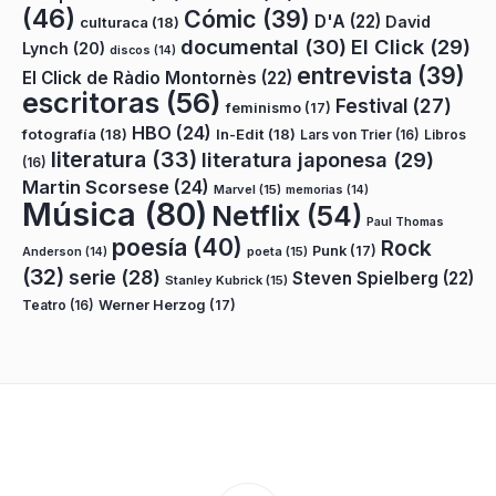
(46)
Cómic
(39)
D'A
(22)
David
culturaca
(18)
documental
(30)
El Click
(29)
Lynch
(20)
discos
(14)
entrevista
(39)
El Click de Ràdio Montornès
(22)
escritoras
(56)
Festival
(27)
feminismo
(17)
HBO
(24)
fotografía
(18)
In-Edit
(18)
Lars von Trier
(16)
Libros
literatura
(33)
literatura japonesa
(29)
(16)
Martin Scorsese
(24)
Marvel
(15)
memorias
(14)
Música
(80)
Netflix
(54)
Paul Thomas
poesía
(40)
Rock
Punk
(17)
poeta
(15)
Anderson
(14)
(32)
serie
(28)
Steven Spielberg
(22)
Stanley Kubrick
(15)
Teatro
(16)
Werner Herzog
(17)