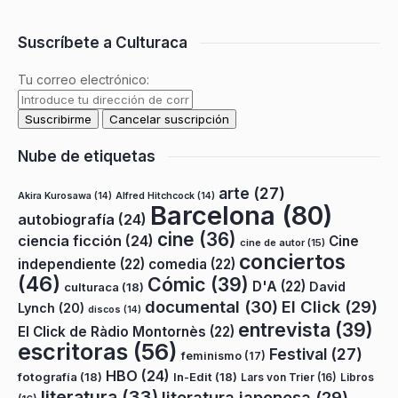
Suscríbete a Culturaca
Tu correo electrónico:
Nube de etiquetas
arte
(27)
Akira Kurosawa
(14)
Alfred Hitchcock
(14)
Barcelona
(80)
autobiografía
(24)
cine
(36)
ciencia ficción
(24)
Cine
cine de autor
(15)
conciertos
independiente
(22)
comedia
(22)
(46)
Cómic
(39)
D'A
(22)
David
culturaca
(18)
documental
(30)
El Click
(29)
Lynch
(20)
discos
(14)
entrevista
(39)
El Click de Ràdio Montornès
(22)
escritoras
(56)
Festival
(27)
feminismo
(17)
HBO
(24)
fotografía
(18)
In-Edit
(18)
Lars von Trier
(16)
Libros
literatura
(33)
literatura japonesa
(29)