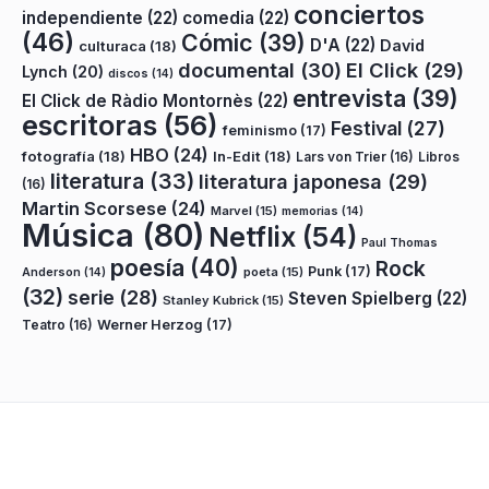
conciertos
independiente
(22)
comedia
(22)
(46)
Cómic
(39)
D'A
(22)
David
culturaca
(18)
documental
(30)
El Click
(29)
Lynch
(20)
discos
(14)
entrevista
(39)
El Click de Ràdio Montornès
(22)
escritoras
(56)
Festival
(27)
feminismo
(17)
HBO
(24)
fotografía
(18)
In-Edit
(18)
Lars von Trier
(16)
Libros
literatura
(33)
literatura japonesa
(29)
(16)
Martin Scorsese
(24)
Marvel
(15)
memorias
(14)
Música
(80)
Netflix
(54)
Paul Thomas
poesía
(40)
Rock
Punk
(17)
poeta
(15)
Anderson
(14)
(32)
serie
(28)
Steven Spielberg
(22)
Stanley Kubrick
(15)
Teatro
(16)
Werner Herzog
(17)