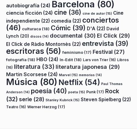
Barcelona
(80)
autobiografía
(24)
cine
(36)
ciencia ficción
(24)
Cine
cine de autor
(15)
conciertos
independiente
(22)
comedia
(22)
(46)
Cómic
(39)
D'A
(22)
David
culturaca
(18)
documental
(30)
El Click
(29)
Lynch
(20)
discos
(14)
entrevista
(39)
El Click de Ràdio Montornès
(22)
escritoras
(56)
Festival
(27)
feminismo
(17)
HBO
(24)
fotografía
(18)
In-Edit
(18)
Lars von Trier
(16)
Libros
literatura
(33)
literatura japonesa
(29)
(16)
Martin Scorsese
(24)
Marvel
(15)
memorias
(14)
Música
(80)
Netflix
(54)
Paul Thomas
poesía
(40)
Rock
Punk
(17)
poeta
(15)
Anderson
(14)
(32)
serie
(28)
Steven Spielberg
(22)
Stanley Kubrick
(15)
Teatro
(16)
Werner Herzog
(17)