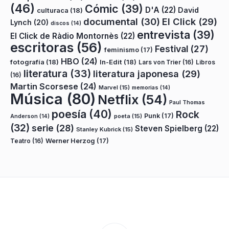
(46)
Cómic
(39)
D'A
(22)
David
culturaca
(18)
documental
(30)
El Click
(29)
Lynch
(20)
discos
(14)
entrevista
(39)
El Click de Ràdio Montornès
(22)
escritoras
(56)
Festival
(27)
feminismo
(17)
HBO
(24)
fotografía
(18)
In-Edit
(18)
Lars von Trier
(16)
Libros
literatura
(33)
literatura japonesa
(29)
(16)
Martin Scorsese
(24)
Marvel
(15)
memorias
(14)
Música
(80)
Netflix
(54)
Paul Thomas
poesía
(40)
Rock
Punk
(17)
poeta
(15)
Anderson
(14)
(32)
serie
(28)
Steven Spielberg
(22)
Stanley Kubrick
(15)
Teatro
(16)
Werner Herzog
(17)