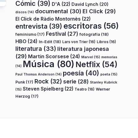
Cómic
(39)
D'A
(22)
David Lynch
(20)
documental
(30)
El Click
(29)
discos
(14)
El Click de Ràdio Montornès
(22)
escritoras
(56)
entrevista
(39)
Festival
(27)
fotografía
(18)
feminismo
(17)
HBO
(24)
In-Edit
(18)
Lars von Trier
(16)
Libros
(16)
literatura
(33)
literatura japonesa
(29)
Martin Scorsese
(24)
Marvel
(15)
memorias
Música
(80)
Netflix
(54)
(14)
poesía
(40)
poeta
(15)
Paul Thomas Anderson
(14)
Rock
(32)
serie
(28)
Punk
(17)
Stanley Kubrick
Steven Spielberg
(22)
Teatro
(16)
Werner
(15)
Herzog
(17)