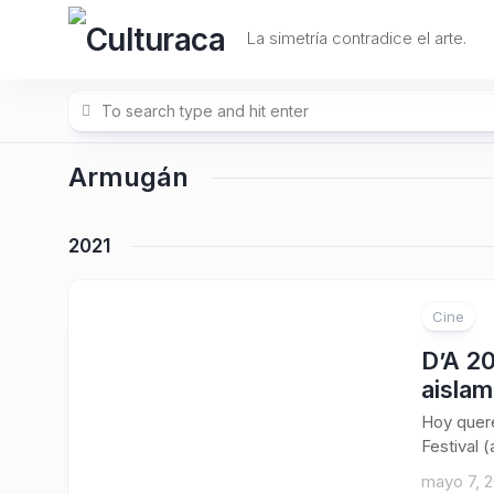
Skip
to
La simetría contradice el arte.
content
Armugán
2021
Cine
D’A 20
aislam
Hoy quere
Festival (
mayo 7, 2