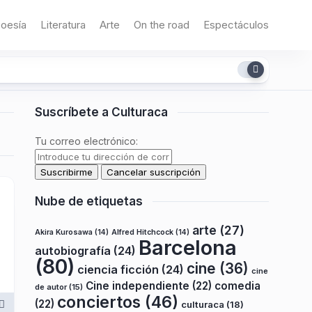
oesía
Literatura
Arte
On the road
Espectáculos
Suscríbete a Culturaca
Tu correo electrónico:
Nube de etiquetas
arte
(27)
Akira Kurosawa
(14)
Alfred Hitchcock
(14)
Barcelona
autobiografía
(24)
(80)
cine
(36)
ciencia ficción
(24)
cine
Cine independiente
(22)
comedia
de autor
(15)
conciertos
(46)
(22)
culturaca
(18)