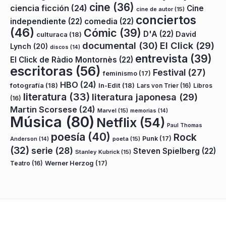
cine
(36)
ciencia ficción
(24)
Cine
cine de autor
(15)
conciertos
independiente
(22)
comedia
(22)
(46)
Cómic
(39)
D'A
(22)
David
culturaca
(18)
documental
(30)
El Click
(29)
Lynch
(20)
discos
(14)
entrevista
(39)
El Click de Ràdio Montornès
(22)
escritoras
(56)
Festival
(27)
feminismo
(17)
HBO
(24)
fotografía
(18)
In-Edit
(18)
Lars von Trier
(16)
Libros
literatura
(33)
literatura japonesa
(29)
(16)
Martin Scorsese
(24)
Marvel
(15)
memorias
(14)
Música
(80)
Netflix
(54)
Paul Thomas
poesía
(40)
Rock
Punk
(17)
poeta
(15)
Anderson
(14)
(32)
serie
(28)
Steven Spielberg
(22)
Stanley Kubrick
(15)
Teatro
(16)
Werner Herzog
(17)