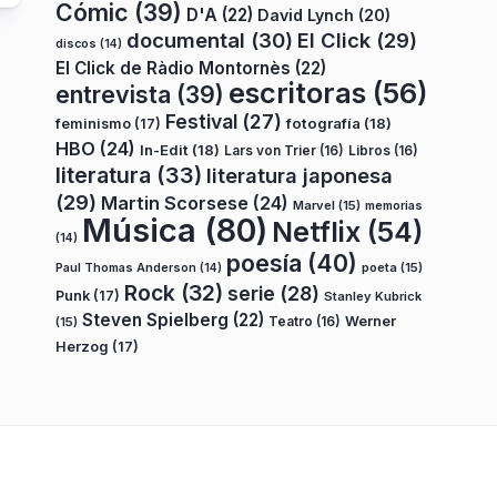
Cómic
(39)
D'A
(22)
David Lynch
(20)
documental
(30)
El Click
(29)
discos
(14)
El Click de Ràdio Montornès
(22)
escritoras
(56)
entrevista
(39)
Festival
(27)
fotografía
(18)
feminismo
(17)
HBO
(24)
In-Edit
(18)
Lars von Trier
(16)
Libros
(16)
literatura
(33)
literatura japonesa
(29)
Martin Scorsese
(24)
Marvel
(15)
memorias
Música
(80)
Netflix
(54)
(14)
poesía
(40)
poeta
(15)
Paul Thomas Anderson
(14)
Rock
(32)
serie
(28)
Punk
(17)
Stanley Kubrick
Steven Spielberg
(22)
Teatro
(16)
Werner
(15)
Herzog
(17)