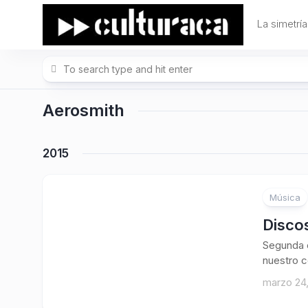
Skip
to
La simetría
content
Aerosmith
2015
Música
Discos
Segunda e
nuestro c
marzo 24,