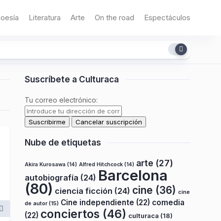
oesía
Literatura
Arte
On the road
Espectáculos
Suscríbete a Culturaca
Tu correo electrónico:
Nube de etiquetas
arte
(27)
Akira Kurosawa
(14)
Alfred Hitchcock
(14)
Barcelona
autobiografía
(24)
(80)
cine
(36)
ciencia ficción
(24)
cine
Cine independiente
(22)
comedia
de autor
(15)
conciertos
(46)
(22)
culturaca
(18)