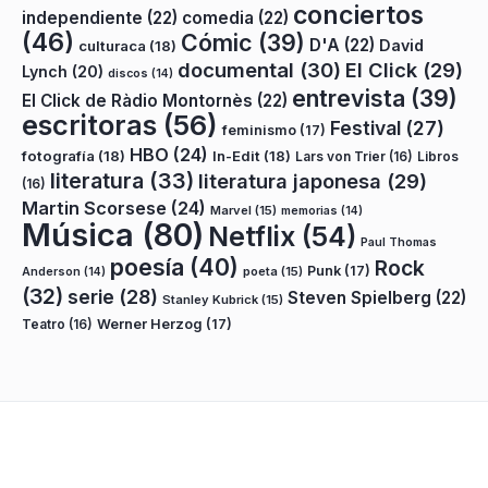
conciertos
independiente
(22)
comedia
(22)
(46)
Cómic
(39)
D'A
(22)
David
culturaca
(18)
documental
(30)
El Click
(29)
Lynch
(20)
discos
(14)
entrevista
(39)
El Click de Ràdio Montornès
(22)
escritoras
(56)
Festival
(27)
feminismo
(17)
HBO
(24)
fotografía
(18)
In-Edit
(18)
Lars von Trier
(16)
Libros
literatura
(33)
literatura japonesa
(29)
(16)
Martin Scorsese
(24)
Marvel
(15)
memorias
(14)
Música
(80)
Netflix
(54)
Paul Thomas
poesía
(40)
Rock
Punk
(17)
poeta
(15)
Anderson
(14)
(32)
serie
(28)
Steven Spielberg
(22)
Stanley Kubrick
(15)
Teatro
(16)
Werner Herzog
(17)