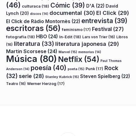
(46)
Cómic
(39)
D'A
(22)
David
culturaca
(18)
documental
(30)
El Click
(29)
Lynch
(20)
discos
(14)
entrevista
(39)
El Click de Ràdio Montornès
(22)
escritoras
(56)
Festival
(27)
feminismo
(17)
HBO
(24)
fotografía
(18)
In-Edit
(18)
Lars von Trier
(16)
Libros
literatura
(33)
literatura japonesa
(29)
(16)
Martin Scorsese
(24)
Marvel
(15)
memorias
(14)
Música
(80)
Netflix
(54)
Paul Thomas
poesía
(40)
Rock
Punk
(17)
poeta
(15)
Anderson
(14)
(32)
serie
(28)
Steven Spielberg
(22)
Stanley Kubrick
(15)
Teatro
(16)
Werner Herzog
(17)