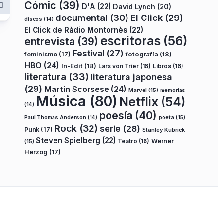
Cómic
(39)
D'A
(22)
David Lynch
(20)
documental
(30)
El Click
(29)
discos
(14)
El Click de Ràdio Montornès
(22)
escritoras
(56)
entrevista
(39)
Festival
(27)
fotografía
(18)
feminismo
(17)
HBO
(24)
In-Edit
(18)
Lars von Trier
(16)
Libros
(16)
literatura
(33)
literatura japonesa
(29)
Martin Scorsese
(24)
Marvel
(15)
memorias
Música
(80)
Netflix
(54)
(14)
poesía
(40)
poeta
(15)
Paul Thomas Anderson
(14)
Rock
(32)
serie
(28)
Punk
(17)
Stanley Kubrick
Steven Spielberg
(22)
Teatro
(16)
Werner
(15)
Herzog
(17)