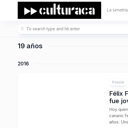
Skip
to
La simetría
content
19 años
2016
Poesía
Félix 
fue j
Hoy quere
canario F
años. Una