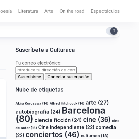
oesía
Literatura
Arte
On the road
Espectáculos
Suscríbete a Culturaca
Tu correo electrónico:
Nube de etiquetas
arte
(27)
Akira Kurosawa
(14)
Alfred Hitchcock
(14)
Barcelona
autobiografía
(24)
(80)
cine
(36)
ciencia ficción
(24)
cine
Cine independiente
(22)
comedia
de autor
(15)
conciertos
(46)
(22)
culturaca
(18)