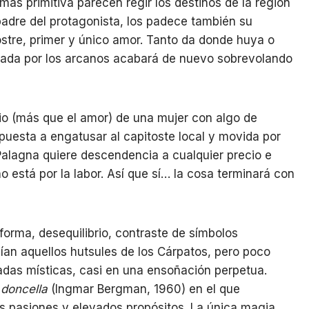
a más primitiva parecen regir los destinos de la región
 padre del protagonista, los padece también su
postre, primer y único amor. Tanto da donde huya o
cada por los arcanos acabará de nuevo sobrevolando
cio (más que el amor) de una mujer con algo de
spuesta a engatusar al capitoste local y movida por
Palagna quiere descendencia a cualquier precio e
 está por la labor. Así que sí… la cosa terminará con
forma, desequilibrio, contraste de símbolos
ían aquellos hutsules de los Cárpatos, pero poco
das místicas, casi en una ensoñación perpetua.
 doncella
(Ingmar Bergman, 1960) en el que
s pasiones y elevados propósitos. La única magia