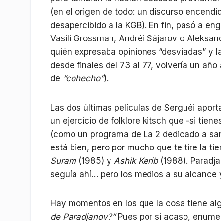
(en el origen de todo: un discurso encendid
desapercibido a la KGB). En fin, pasó a engr
Vasili Grossman, Andréi Sájarov o Aleksand
quién expresaba opiniones “desviadas” y la
desde finales del 73 al 77, volvería un año 
de
“cohecho”
).
Las dos últimas películas de Serguéi aport
un ejercicio de folklore kitsch que -si tien
(como un programa de La 2 dedicado a sar
está bien, pero por mucho que te tire la tie
Suram
(1985) y
Ashik Kerib
(1988). Paradja
seguía ahí… pero los medios a su alcance y
Hay momentos en los que la cosa tiene al
de Paradjanov?”
Pues por si acaso, enumera