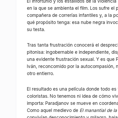
El infortunio y los estallidos de la violenci
en la que se ambienta el film. Los sufre el
compañera de correrías infantiles y, a la 
qué propósito tenga: esa nube negra invo
su testa.
Tras tanta frustración conocerá el despre
pitonisa: ingobernable e independiente, di
una evidente frustración sexual. Y es que 
Iván, reconcomido por la autocompasión, no
otro entierro.
El resultado es una película donde todo es 
coloristas. No tenemos ni idea de cómo viv
importa: Paradjanov se mueve en coordena
Como aquel medievo de
El manantial de la
convivían desconocimiento y milagro, baja