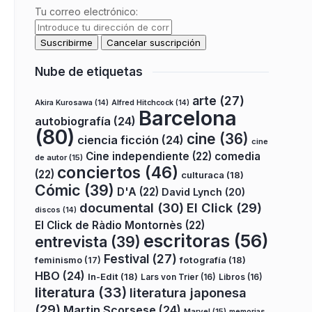
Tu correo electrónico:
Nube de etiquetas
arte
(27)
Akira Kurosawa
(14)
Alfred Hitchcock
(14)
Barcelona
autobiografía
(24)
(80)
cine
(36)
ciencia ficción
(24)
cine
Cine independiente
(22)
comedia
de autor
(15)
conciertos
(46)
(22)
culturaca
(18)
Cómic
(39)
D'A
(22)
David Lynch
(20)
documental
(30)
El Click
(29)
discos
(14)
El Click de Ràdio Montornès
(22)
escritoras
(56)
entrevista
(39)
Festival
(27)
fotografía
(18)
feminismo
(17)
HBO
(24)
In-Edit
(18)
Lars von Trier
(16)
Libros
(16)
literatura
(33)
literatura japonesa
(29)
Martin Scorsese
(24)
Marvel
(15)
memorias