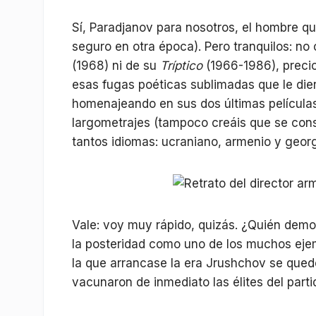
Sí, Paradjanov para nosotros, el hombre que
seguro en otra época). Pero tranquilos: no
(1968) ni de su
Tríptico
(1966-1986), precio
esas fugas poéticas sublimadas que le di
homenajeando en sus dos últimas películas
largometrajes (tampoco creáis que se co
tantos idiomas: ucraniano, armenio y geor
Vale: voy muy rápido, quizás. ¿Quién dem
la posteridad como uno de los muchos eje
la que arrancase la era Jrushchov se quedó
vacunaron de inmediato las élites del part