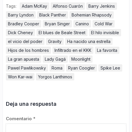
Tags:
Adam McKay
Alfonso Cuarón
Barry Jenkins
Barry Lyndon
Black Panther
Bohemian Rhapsody
Bradley Cooper
Bryan Singer
Canino
Cold War
Dick Cheney
El blues de Beale Street
El hilo invisible
el vicio del poder
Gravity
Ha nacido una estrella
Hijos de los hombres
Infiltrado en el KKK
La favorita
La gran apuesta
Lady Gagá
Moonlight
Pawel Pawlikowsky
Roma
Ryan Coogler
Spike Lee
Won Kar-wai
Yorgos Lanthimos
Deja una respuesta
Comentario
*