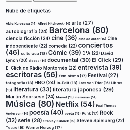
Nube de etiquetas
arte
(27)
Akira Kurosawa
(14)
Alfred Hitchcock
(14)
Barcelona
(80)
autobiografía
(24)
cine
(36)
ciencia ficción
(24)
Cine
cine de autor
(15)
conciertos
independiente
(22)
comedia
(22)
(46)
Cómic
(39)
D'A
(22)
David
culturaca
(18)
documental
(30)
El Click
(29)
Lynch
(20)
discos
(14)
entrevista
(39)
El Click de Ràdio Montornès
(22)
escritoras
(56)
Festival
(27)
feminismo
(17)
HBO
(24)
fotografía
(18)
In-Edit
(18)
Lars von Trier
(16)
Libros
literatura
(33)
literatura japonesa
(29)
(16)
Martin Scorsese
(24)
Marvel
(15)
memorias
(14)
Música
(80)
Netflix
(54)
Paul Thomas
poesía
(40)
Rock
Punk
(17)
poeta
(15)
Anderson
(14)
(32)
serie
(28)
Steven Spielberg
(22)
Stanley Kubrick
(15)
Teatro
(16)
Werner Herzog
(17)