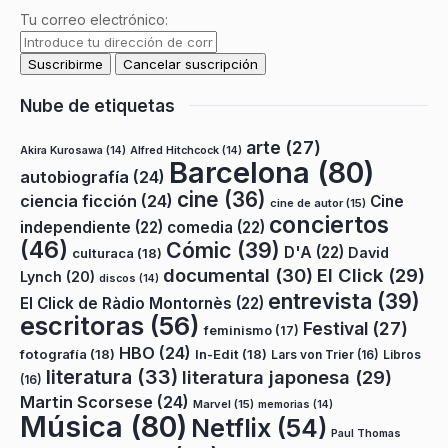
Tu correo electrónico:
Nube de etiquetas
arte
(27)
Akira Kurosawa
(14)
Alfred Hitchcock
(14)
Barcelona
(80)
autobiografía
(24)
cine
(36)
ciencia ficción
(24)
Cine
cine de autor
(15)
conciertos
independiente
(22)
comedia
(22)
(46)
Cómic
(39)
D'A
(22)
David
culturaca
(18)
documental
(30)
El Click
(29)
Lynch
(20)
discos
(14)
entrevista
(39)
El Click de Ràdio Montornès
(22)
escritoras
(56)
Festival
(27)
feminismo
(17)
HBO
(24)
fotografía
(18)
In-Edit
(18)
Lars von Trier
(16)
Libros
literatura
(33)
literatura japonesa
(29)
(16)
Martin Scorsese
(24)
Marvel
(15)
memorias
(14)
Música
(80)
Netflix
(54)
Paul Thomas