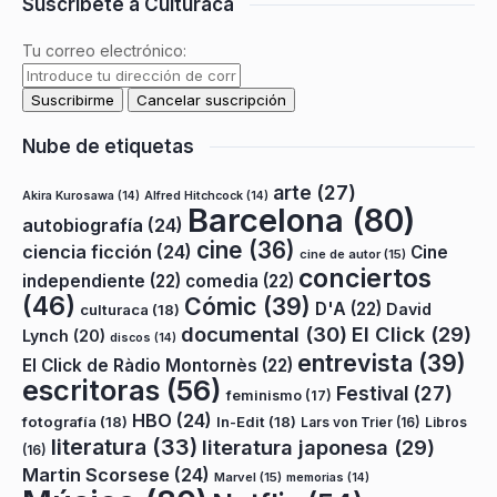
Suscríbete a Culturaca
Tu correo electrónico:
Nube de etiquetas
arte
(27)
Akira Kurosawa
(14)
Alfred Hitchcock
(14)
Barcelona
(80)
autobiografía
(24)
cine
(36)
ciencia ficción
(24)
Cine
cine de autor
(15)
conciertos
independiente
(22)
comedia
(22)
(46)
Cómic
(39)
D'A
(22)
David
culturaca
(18)
documental
(30)
El Click
(29)
Lynch
(20)
discos
(14)
entrevista
(39)
El Click de Ràdio Montornès
(22)
escritoras
(56)
Festival
(27)
feminismo
(17)
HBO
(24)
fotografía
(18)
In-Edit
(18)
Lars von Trier
(16)
Libros
literatura
(33)
literatura japonesa
(29)
(16)
Martin Scorsese
(24)
Marvel
(15)
memorias
(14)