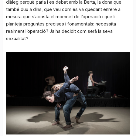
diàleg perquè parla i es debat amb la Berta, la dona que
també duu a dins, que veu com es va quedant enrere a
mesura que s’acosta el momnet de l’operació i que li
planteja preguntes precises i fonamentals: necessita
realment l’operació? Ja ha decidit com serà la seva
sexualitat?