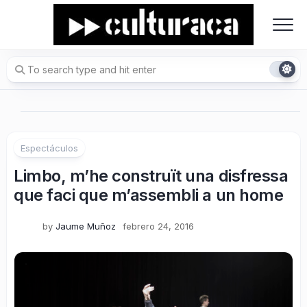
Skip
to
content
Espectáculos
Limbo, m’he construït una disfressa
que faci que m’assembli a un home
by
Jaume Muñoz
febrero 24, 2016