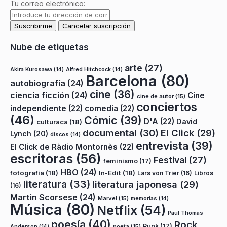
Tu correo electrónico:
Nube de etiquetas
arte
(27)
Akira Kurosawa
(14)
Alfred Hitchcock
(14)
Barcelona
(80)
autobiografía
(24)
cine
(36)
ciencia ficción
(24)
Cine
cine de autor
(15)
conciertos
independiente
(22)
comedia
(22)
(46)
Cómic
(39)
D'A
(22)
David
culturaca
(18)
documental
(30)
El Click
(29)
Lynch
(20)
discos
(14)
entrevista
(39)
El Click de Ràdio Montornès
(22)
escritoras
(56)
Festival
(27)
feminismo
(17)
HBO
(24)
fotografía
(18)
In-Edit
(18)
Lars von Trier
(16)
Libros
literatura
(33)
literatura japonesa
(29)
(16)
Martin Scorsese
(24)
Marvel
(15)
memorias
(14)
Música
(80)
Netflix
(54)
Paul Thomas
poesía
(40)
Rock
Punk
(17)
poeta
(15)
Anderson
(14)