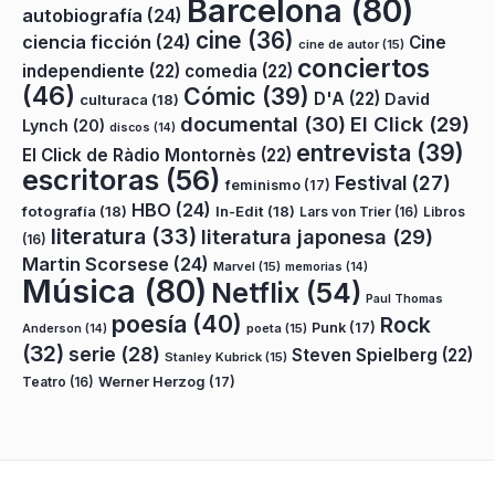
Barcelona
(80)
autobiografía
(24)
cine
(36)
ciencia ficción
(24)
Cine
cine de autor
(15)
conciertos
independiente
(22)
comedia
(22)
(46)
Cómic
(39)
D'A
(22)
David
culturaca
(18)
documental
(30)
El Click
(29)
Lynch
(20)
discos
(14)
entrevista
(39)
El Click de Ràdio Montornès
(22)
escritoras
(56)
Festival
(27)
feminismo
(17)
HBO
(24)
fotografía
(18)
In-Edit
(18)
Lars von Trier
(16)
Libros
literatura
(33)
literatura japonesa
(29)
(16)
Martin Scorsese
(24)
Marvel
(15)
memorias
(14)
Música
(80)
Netflix
(54)
Paul Thomas
poesía
(40)
Rock
Punk
(17)
poeta
(15)
Anderson
(14)
(32)
serie
(28)
Steven Spielberg
(22)
Stanley Kubrick
(15)
Teatro
(16)
Werner Herzog
(17)