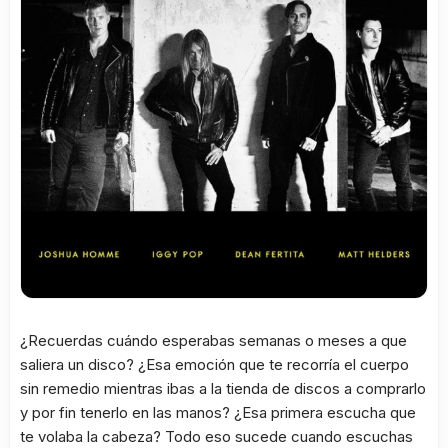
¿Recuerdas cuándo esperabas semanas o meses a que
saliera un disco? ¿Esa emoción que te recorría el cuerpo
sin remedio mientras ibas a la tienda de discos a comprarlo
y por fin tenerlo en las manos? ¿Esa primera escucha que
te volaba la cabeza? Todo eso sucede cuando escuchas