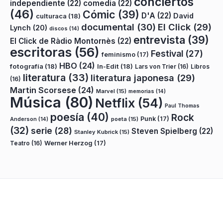
conciertos
independiente
(22)
comedia
(22)
(46)
Cómic
(39)
D'A
(22)
David
culturaca
(18)
documental
(30)
El Click
(29)
Lynch
(20)
discos
(14)
entrevista
(39)
El Click de Ràdio Montornès
(22)
escritoras
(56)
Festival
(27)
feminismo
(17)
HBO
(24)
fotografía
(18)
In-Edit
(18)
Lars von Trier
(16)
Libros
literatura
(33)
literatura japonesa
(29)
(16)
Martin Scorsese
(24)
Marvel
(15)
memorias
(14)
Música
(80)
Netflix
(54)
Paul Thomas
poesía
(40)
Rock
Punk
(17)
poeta
(15)
Anderson
(14)
(32)
serie
(28)
Steven Spielberg
(22)
Stanley Kubrick
(15)
Teatro
(16)
Werner Herzog
(17)